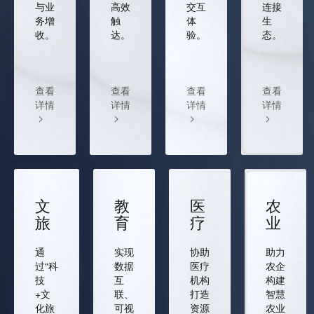
与业
高效
交互
连接
务增
触
体
生
收。
达。
验。
态。
查看
查看
查看
查看
详情
详情
详情
详情
文
教
医
农
旅
育
疗
业
通
实现
协助
助力
过“科
数据
医疗
农企
技
互
机构
构建
+文
联、
打造
智慧
化旅
可视
资源
农业