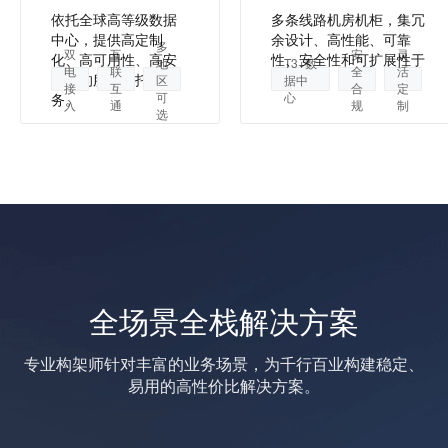
依托全球高等级数据
多条线路机房机柜，集冗
中心，提供高定制
余设计、高性能、可靠
多
双
互
安
灵
化、高可用性、高安
性、安全性和可扩展性于
地
T3+数
电
联
全
活
全性的服务器托管服
一身。
区
据中
接
互
合
定
可
心
务。
入
通
规
制
选
全场景全栈解决方案
专业构架师针对丰富的业务场景，为千行百业构建稳定、
易用的高性价比解决方案。