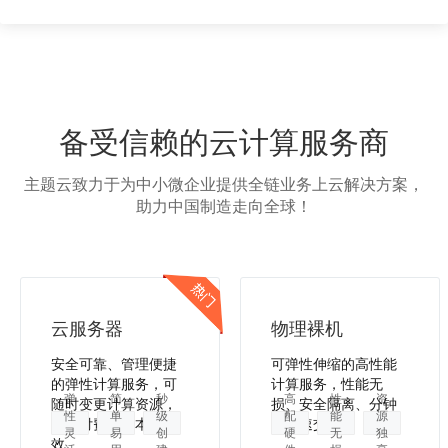
备受信赖的云计算服务商
主题云致力于为中小微企业提供全链业务上云解决方案，
助力中国制造走向全球！
云服务器
物理裸机
安全可靠、管理便捷
可弹性伸缩的高性能
的弹性计算服务，可
计算服务，性能无
弹
简
秒
高
性
资
随时变更计算资源，
损、安全隔离、分钟
性
单
级
配
能
源
按需付费，降本增
级极速交付。
灵
易
创
硬
无
独
效。