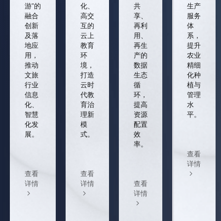
游”的
化、
共
生产
融合
高交
享、
服务
创新
互的
再利
体
及落
云上
用、
系，
地应
教育
再生
提升
用，
环
产的
农业
推动
境，
数据
精细
文旅
打造
生态
化种
行业
云时
循
植与
信息
代教
环，
管理
化、
育治
提高
水
智慧
理新
资源
平。
化发
模
配置
展。
式。
效
率。
查看
详情
查看
查看
详情
详情
查看
详情