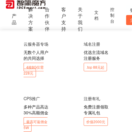
解
合
客
关
控
文
制
产
决
作
户
于
档
台
品
方
伙
支
我
案
伴
持
们
云服务器专场
域名注册
无数个人用户
优选主流域名
的共同选择
注册服务
4核8G仅需
.top 88元起
228元
CPS推广
注册有礼
多种产品高达
免费注册领取
30%高额佣金
专属礼包
最高可返佣金
价值2000元
5W