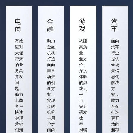
电
金
游
汽
商
融
戏
车
有效
助力
构建
面向
应对
金融
高质
汽车
大促
机构
量、
行业
带来
打造
全方
提供
的业
面向
位、
全场
务高
垂直
深度
景信
并发
场景
体验
息化
问
的创
的游
解决
题，
新方
戏云
方
助力
案，
平
案，
电商
实现
台，
助力
客户
金融
提升
车企
快速
机构
研发
打造
实现
与用
效
更开
营销
户之
率，
放的
创新
间的
增强
新型