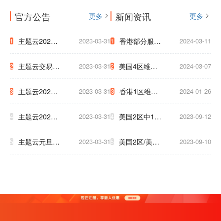
官方公告
新闻资讯
更多
更多
主题云2023
2023-03-31
香港部分服务
2024-03-11
1
1
年中秋国庆放
器迁移通知
主题云交易支
2023-03-31
美国4区维护
2024-03-07
2
2
假公告
付系统升级公
網路升級通知
主题云2023
2023-03-31
香港1区维护
2024-01-26
3
3
告
至下午5点
年五一放假公
3小时通知
主题云2023
2023-03-31
美国2区中1区
2023-09-12
4
4
告
年春节放假公
将于9.17号被
主题云元旦大
2023-03-31
美国2区/美国
2023-09-10
5
5
告
迫下线，清及
促，云服务器
T级 升级新硬
时备份数据！
低至2.5折！
件 为了保证
大家白天使用