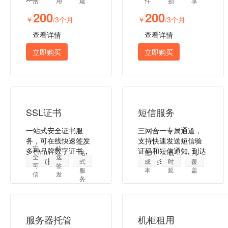
活
用
建
件
损
享
200
200
￥
/3个月
￥
/3个月
查看详情
查看详情
立即购买
立即购买
SSL证书
短信服务
一站式安全证书服
三网合一专属通道，
务，可在线快速签发
支持快速发送短信验
一
安
快
多种品牌数字证书，
证码和短信通知, 到达
站
低
低
高
全
速
保障数据安全
率高达99%。
式
成
时
覆
可
签
服
本
延
盖
信
发
务
服务器托管
机柜租用