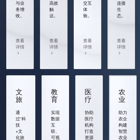
与业
高效
交互
连接
务增
触
体
生
收。
达。
验。
态。
查看
查看
查看
查看
详情
详情
详情
详情
文
教
医
农
旅
育
疗
业
通
实现
协助
助力
过“科
数据
医疗
农企
技
互
机构
构建
+文
联、
打造
智慧
化旅
可视
资源
农业