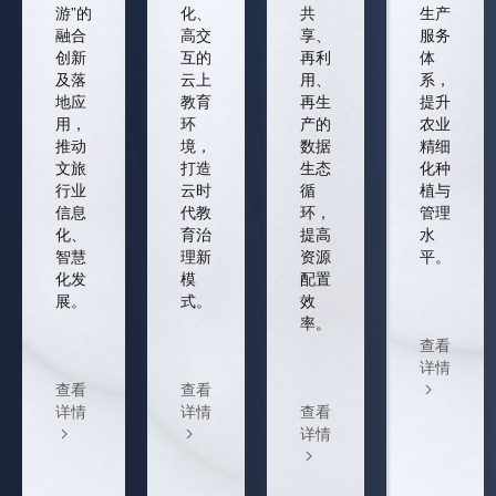
游”的
化、
共
生产
融合
高交
享、
服务
创新
互的
再利
体
及落
云上
用、
系，
地应
教育
再生
提升
用，
环
产的
农业
推动
境，
数据
精细
文旅
打造
生态
化种
行业
云时
循
植与
信息
代教
环，
管理
化、
育治
提高
水
智慧
理新
资源
平。
化发
模
配置
展。
式。
效
率。
查看
详情
查看
查看
详情
详情
查看
详情