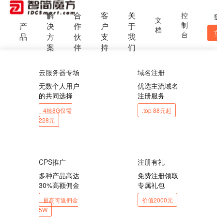
解
合
客
关
控
文
制
产
决
作
户
于
档
台
品
方
伙
支
我
案
伴
持
们
云服务器专场
域名注册
无数个人用户
优选主流域名
的共同选择
注册服务
4核8G仅需
.top 88元起
228元
CPS推广
注册有礼
多种产品高达
免费注册领取
30%高额佣金
专属礼包
最高可返佣金
价值2000元
5W