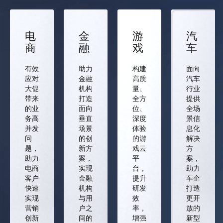
电
金
游
汽
商
融
戏
车
有效
助力
构建
面向
应对
金融
高质
汽车
大促
机构
量、
行业
带来
打造
全方
提供
的业
面向
位、
全场
务高
垂直
深度
景信
并发
场景
体验
息化
问
的创
的游
解决
题，
新方
戏云
方
助力
案，
平
案，
电商
实现
台，
助力
客户
金融
提升
车企
快速
机构
研发
打造
实现
与用
效
更开
营销
户之
率，
放的
创新
间的
增强
新型