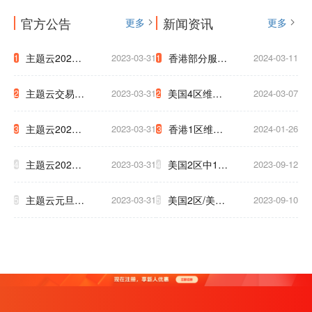
官方公告
新闻资讯
更多
更多
主题云2023
2023-03-31
香港部分服务
2024-03-11
1
1
年中秋国庆放
器迁移通知
主题云交易支
2023-03-31
美国4区维护
2024-03-07
2
2
假公告
付系统升级公
網路升級通知
主题云2023
2023-03-31
香港1区维护
2024-01-26
3
3
告
至下午5点
年五一放假公
3小时通知
主题云2023
2023-03-31
美国2区中1区
2023-09-12
4
4
告
年春节放假公
将于9.17号被
主题云元旦大
2023-03-31
美国2区/美国
2023-09-10
5
5
告
迫下线，清及
促，云服务器
T级 升级新硬
时备份数据！
低至2.5折！
件 为了保证
大家白天使用