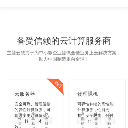
备受信赖的云计算服务商
主题云致力于为中小微企业提供全链业务上云解决方案，
助力中国制造走向全球！
云服务器
物理裸机
安全可靠、管理便捷
可弹性伸缩的高性能
的弹性计算服务，可
计算服务，性能无
弹
简
秒
高
性
资
随时变更计算资源，
损、安全隔离、分钟
性
单
级
配
能
源
按需付费，降本增
级极速交付。
灵
易
创
硬
无
独
效。