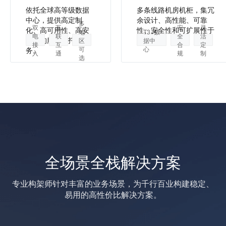
依托全球高等级数据
多条线路机房机柜，集冗
中心，提供高定制
余设计、高性能、可靠
多
双
互
安
灵
化、高可用性、高安
性、安全性和可扩展性于
地
T3+数
电
联
全
活
全性的服务器托管服
一身。
区
据中
接
互
合
定
可
心
务。
入
通
规
制
选
全场景全栈解决方案
专业构架师针对丰富的业务场景，为千行百业构建稳定、
易用的高性价比解决方案。