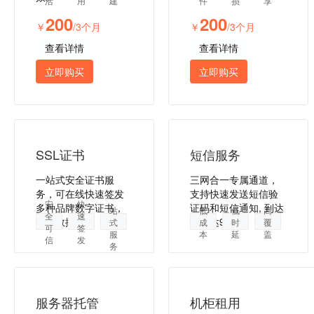
活
用
建
件
损
享
200
200
￥
/3个月
￥
/3个月
查看详情
查看详情
立即购买
立即购买
SSL证书
短信服务
一站式安全证书服
三网合一专属通道，
务，可在线快速签发
支持快速发送短信验
一
安
快
多种品牌数字证书，
证码和短信通知, 到达
站
低
低
高
全
速
保障数据安全
率高达99%。
式
成
时
覆
可
签
服
本
延
盖
信
发
务
服务器托管
机柜租用