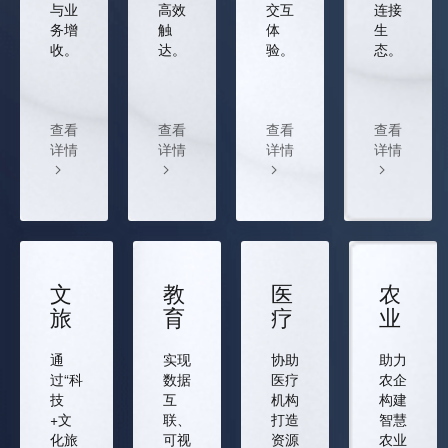
与业
高效
交互
连接
务增
触
体
生
收。
达。
验。
态。
查看
查看
查看
查看
详情
详情
详情
详情
文
教
医
农
旅
育
疗
业
通
实现
协助
助力
过“科
数据
医疗
农企
技
互
机构
构建
+文
联、
打造
智慧
化旅
可视
资源
农业