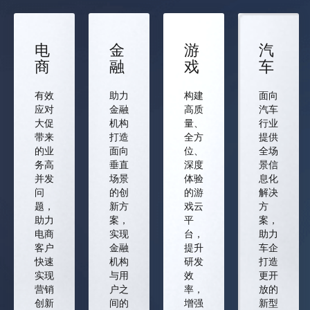
电
金
游
汽
商
融
戏
车
有效
助力
构建
面向
应对
金融
高质
汽车
大促
机构
量、
行业
带来
打造
全方
提供
的业
面向
位、
全场
务高
垂直
深度
景信
并发
场景
体验
息化
问
的创
的游
解决
题，
新方
戏云
方
助力
案，
平
案，
电商
实现
台，
助力
客户
金融
提升
车企
快速
机构
研发
打造
实现
与用
效
更开
营销
户之
率，
放的
创新
间的
增强
新型