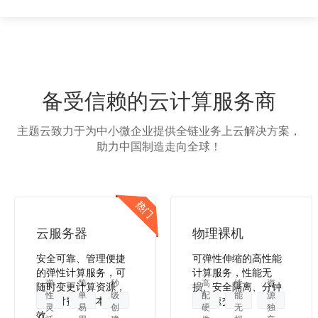
备受信赖的云计算服务商
主题云致力于为中小微企业提供全链业务上云解决方案，
助力中国制造走向全球！
云服务器
物理裸机
安全可靠、管理便捷
可弹性伸缩的高性能
的弹性计算服务，可
计算服务，性能无
弹
简
秒
高
性
资
随时变更计算资源，
损、安全隔离、分钟
性
单
级
配
能
源
按需付费，降本增
级极速交付。
灵
易
创
硬
无
独
效。