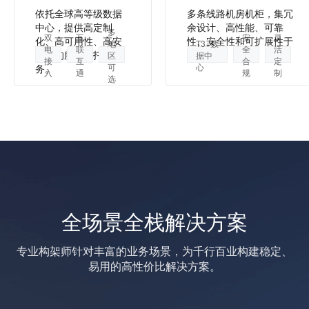
依托全球高等级数据
多条线路机房机柜，集冗
中心，提供高定制
余设计、高性能、可靠
多
双
互
安
灵
化、高可用性、高安
性、安全性和可扩展性于
地
T3+数
电
联
全
活
全性的服务器托管服
一身。
区
据中
接
互
合
定
可
心
务。
入
通
规
制
选
全场景全栈解决方案
专业构架师针对丰富的业务场景，为千行百业构建稳定、
易用的高性价比解决方案。