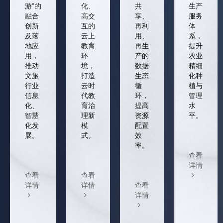
游”的
化、
共
生产
融合
高交
享、
服务
创新
互的
再利
体
及落
云上
用、
系，
地应
教育
再生
提升
用，
环
产的
农业
推动
境，
数据
精细
文旅
打造
生态
化种
行业
云时
循
植与
信息
代教
环，
管理
化、
育治
提高
水
智慧
理新
资源
平。
化发
模
配置
展。
式。
效
率。
查看
详情
查看
查看
详情
详情
查看
详情