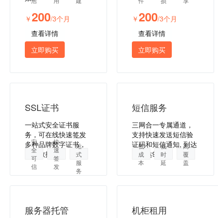
活
用
建
件
损
享
200
200
￥
/3个月
￥
/3个月
查看详情
查看详情
立即购买
立即购买
SSL证书
短信服务
一站式安全证书服
三网合一专属通道，
务，可在线快速签发
支持快速发送短信验
一
安
快
多种品牌数字证书，
证码和短信通知, 到达
站
低
低
高
全
速
保障数据安全
率高达99%。
式
成
时
覆
可
签
服
本
延
盖
信
发
务
服务器托管
机柜租用