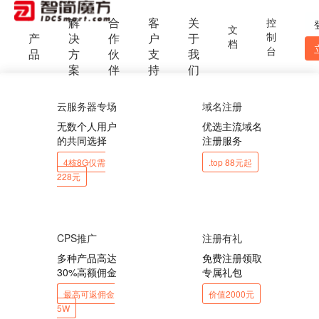
解
合
客
关
控
文
制
产
决
作
户
于
档
台
品
方
伙
支
我
案
伴
持
们
云服务器专场
域名注册
无数个人用户
优选主流域名
的共同选择
注册服务
4核8G仅需
.top 88元起
228元
CPS推广
注册有礼
多种产品高达
免费注册领取
30%高额佣金
专属礼包
最高可返佣金
价值2000元
5W