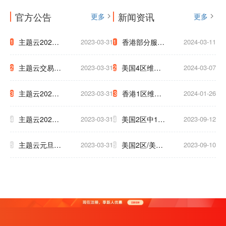
官方公告
新闻资讯
更多
更多
主题云2023
2023-03-31
香港部分服务
2024-03-11
1
1
年中秋国庆放
器迁移通知
主题云交易支
2023-03-31
美国4区维护
2024-03-07
2
2
假公告
付系统升级公
網路升級通知
主题云2023
2023-03-31
香港1区维护
2024-01-26
3
3
告
至下午5点
年五一放假公
3小时通知
主题云2023
2023-03-31
美国2区中1区
2023-09-12
4
4
告
年春节放假公
将于9.17号被
主题云元旦大
2023-03-31
美国2区/美国
2023-09-10
5
5
告
迫下线，清及
促，云服务器
T级 升级新硬
时备份数据！
低至2.5折！
件 为了保证
大家白天使用