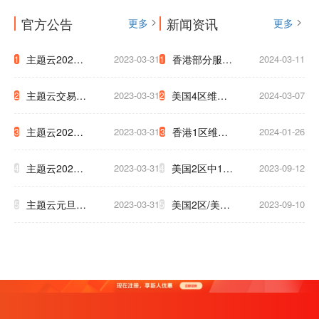
官方公告
新闻资讯
更多
更多
主题云2023
2023-03-31
香港部分服务
2024-03-11
1
1
年中秋国庆放
器迁移通知
主题云交易支
2023-03-31
美国4区维护
2024-03-07
2
2
假公告
付系统升级公
網路升級通知
主题云2023
2023-03-31
香港1区维护
2024-01-26
3
3
告
至下午5点
年五一放假公
3小时通知
主题云2023
2023-03-31
美国2区中1区
2023-09-12
4
4
告
年春节放假公
将于9.17号被
主题云元旦大
2023-03-31
美国2区/美国
2023-09-10
5
5
告
迫下线，清及
促，云服务器
T级 升级新硬
时备份数据！
低至2.5折！
件 为了保证
大家白天使用