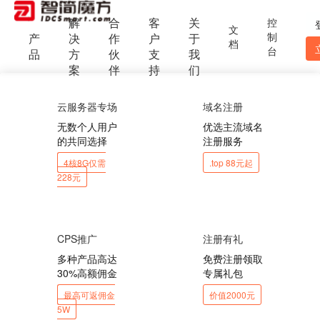
解
合
客
关
控
文
制
产
决
作
户
于
档
台
品
方
伙
支
我
案
伴
持
们
云服务器专场
域名注册
无数个人用户
优选主流域名
的共同选择
注册服务
4核8G仅需
.top 88元起
228元
CPS推广
注册有礼
多种产品高达
免费注册领取
30%高额佣金
专属礼包
最高可返佣金
价值2000元
5W