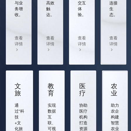
与业
高效
交互
连接
务增
触
体
生
收。
达。
验。
态。
查看
查看
查看
查看
详情
详情
详情
详情
文
教
医
农
旅
育
疗
业
通
实现
协助
助力
过“科
数据
医疗
农企
技
互
机构
构建
+文
联、
打造
智慧
化旅
可视
资源
农业