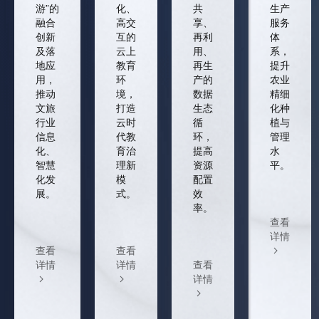
游”的
化、
共
生产
融合
高交
享、
服务
创新
互的
再利
体
及落
云上
用、
系，
地应
教育
再生
提升
用，
环
产的
农业
推动
境，
数据
精细
文旅
打造
生态
化种
行业
云时
循
植与
信息
代教
环，
管理
化、
育治
提高
水
智慧
理新
资源
平。
化发
模
配置
展。
式。
效
率。
查看
详情
查看
查看
详情
详情
查看
详情