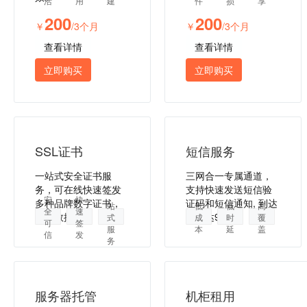
活
用
建
件
损
享
200
200
￥
/3个月
￥
/3个月
查看详情
查看详情
立即购买
立即购买
SSL证书
短信服务
一站式安全证书服
三网合一专属通道，
务，可在线快速签发
支持快速发送短信验
一
安
快
多种品牌数字证书，
证码和短信通知, 到达
站
低
低
高
全
速
保障数据安全
率高达99%。
式
成
时
覆
可
签
服
本
延
盖
信
发
务
服务器托管
机柜租用