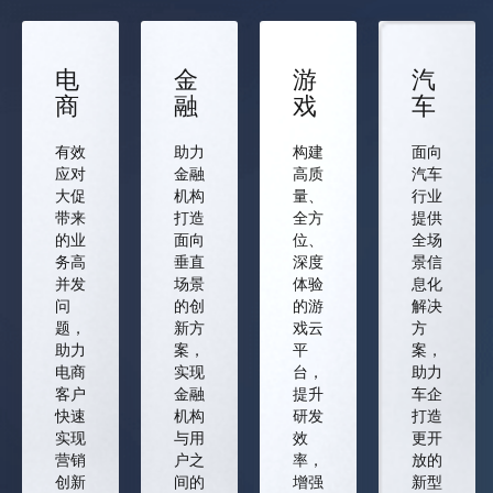
电
金
游
汽
商
融
戏
车
有效
助力
构建
面向
应对
金融
高质
汽车
大促
机构
量、
行业
带来
打造
全方
提供
的业
面向
位、
全场
务高
垂直
深度
景信
并发
场景
体验
息化
问
的创
的游
解决
题，
新方
戏云
方
助力
案，
平
案，
电商
实现
台，
助力
客户
金融
提升
车企
快速
机构
研发
打造
实现
与用
效
更开
营销
户之
率，
放的
创新
间的
增强
新型