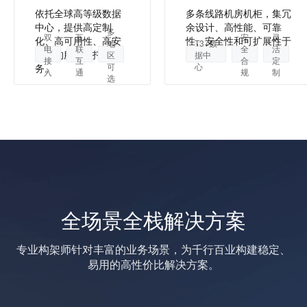
依托全球高等级数据
多条线路机房机柜，集冗
中心，提供高定制
余设计、高性能、可靠
多
双
互
安
灵
化、高可用性、高安
性、安全性和可扩展性于
地
T3+数
电
联
全
活
全性的服务器托管服
一身。
区
据中
接
互
合
定
可
心
务。
入
通
规
制
选
全场景全栈解决方案
专业构架师针对丰富的业务场景，为千行百业构建稳定、
易用的高性价比解决方案。