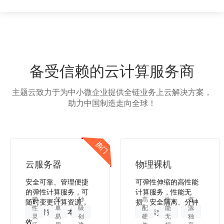
备受信赖的云计算服务商
主题云致力于为中小微企业提供全链业务上云解决方案，
助力中国制造走向全球！
云服务器
物理裸机
安全可靠、管理便捷
可弹性伸缩的高性能
的弹性计算服务，可
计算服务，性能无
弹
简
秒
高
性
资
随时变更计算资源，
损、安全隔离、分钟
性
单
级
配
能
源
按需付费，降本增
级极速交付。
灵
易
创
硬
无
独
效。