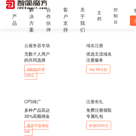
解
合
客
关
控
文
制
产
决
作
户
于
档
台
品
方
伙
支
我
案
伴
持
们
云服务器专场
域名注册
无数个人用户
优选主流域名
的共同选择
注册服务
4核8G仅需
.top 88元起
228元
CPS推广
注册有礼
多种产品高达
免费注册领取
30%高额佣金
专属礼包
最高可返佣金
价值2000元
5W