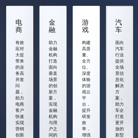
电
金
游
汽
商
融
戏
车
有效
助力
构建
面向
应对
金融
高质
汽车
大促
机构
量、
行业
带来
打造
全方
提供
的业
面向
位、
全场
务高
垂直
深度
景信
并发
场景
体验
息化
问
的创
的游
解决
题，
新方
戏云
方
助力
案，
平
案，
电商
实现
台，
助力
客户
金融
提升
车企
快速
机构
研发
打造
实现
与用
效
更开
营销
户之
率，
放的
创新
间的
增强
新型