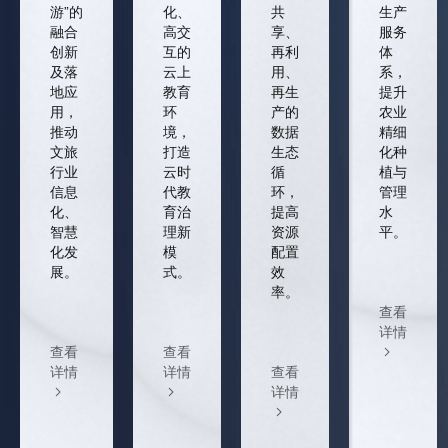
游”的
化、
共
生产
融合
高交
享、
服务
创新
互的
再利
体
及落
云上
用、
系，
地应
教育
再生
提升
用，
环
产的
农业
推动
境，
数据
精细
文旅
打造
生态
化种
行业
云时
循
植与
信息
代教
环，
管理
化、
育治
提高
水
智慧
理新
资源
平。
化发
模
配置
展。
式。
效
率。
查看
详情
查看
查看
详情
详情
查看
详情