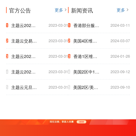
官方公告
新闻资讯
更多
更多
主题云2023
2023-03-31
香港部分服务
2024-03-11
1
1
年中秋国庆放
器迁移通知
主题云交易支
2023-03-31
美国4区维护
2024-03-07
2
2
假公告
付系统升级公
網路升級通知
主题云2023
2023-03-31
香港1区维护
2024-01-26
3
3
告
至下午5点
年五一放假公
3小时通知
主题云2023
2023-03-31
美国2区中1区
2023-09-12
4
4
告
年春节放假公
将于9.17号被
主题云元旦大
2023-03-31
美国2区/美国
2023-09-10
5
5
告
迫下线，清及
促，云服务器
T级 升级新硬
时备份数据！
低至2.5折！
件 为了保证
大家白天使用