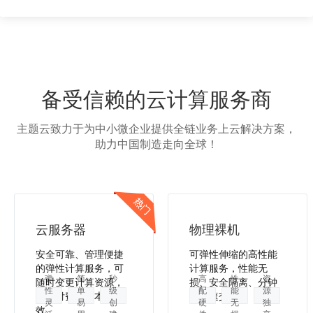
备受信赖的云计算服务商
主题云致力于为中小微企业提供全链业务上云解决方案，
助力中国制造走向全球！
云服务器
物理裸机
安全可靠、管理便捷
可弹性伸缩的高性能
的弹性计算服务，可
计算服务，性能无
弹
简
秒
高
性
资
随时变更计算资源，
损、安全隔离、分钟
性
单
级
配
能
源
按需付费，降本增
级极速交付。
灵
易
创
硬
无
独
效。