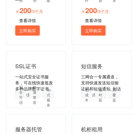
活
用
建
件
损
享
200
200
￥
/3个月
￥
/3个月
查看详情
查看详情
立即购买
立即购买
SSL证书
短信服务
一站式安全证书服
三网合一专属通道，
务，可在线快速签发
支持快速发送短信验
一
安
快
多种品牌数字证书，
证码和短信通知, 到达
站
低
低
高
全
速
保障数据安全
率高达99%。
式
成
时
覆
可
签
服
本
延
盖
信
发
务
服务器托管
机柜租用