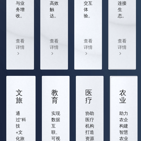
与业
高效
交互
连接
务增
触
体
生
收。
达。
验。
态。
查看
查看
查看
查看
详情
详情
详情
详情
文
教
医
农
旅
育
疗
业
通
实现
协助
助力
过“科
数据
医疗
农企
技
互
机构
构建
+文
联、
打造
智慧
化旅
可视
资源
农业