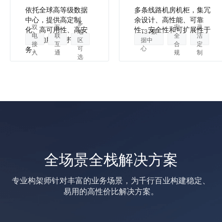
依托全球高等级数据
多条线路机房机柜，集冗
中心，提供高定制
余设计、高性能、可靠
多
双
互
安
灵
化、高可用性、高安
性、安全性和可扩展性于
地
T3+数
电
联
全
活
全性的服务器托管服
一身。
区
据中
接
互
合
定
可
心
务。
入
通
规
制
选
全场景全栈解决方案
专业构架师针对丰富的业务场景，为千行百业构建稳定、
易用的高性价比解决方案。