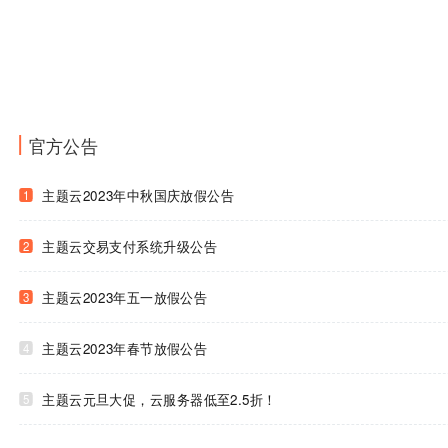
官方公告
主题云2023年中秋国庆放假公告
1
主题云交易支付系统升级公告
2
主题云2023年五一放假公告
3
主题云2023年春节放假公告
4
主题云元旦大促，云服务器低至2.5折！
5