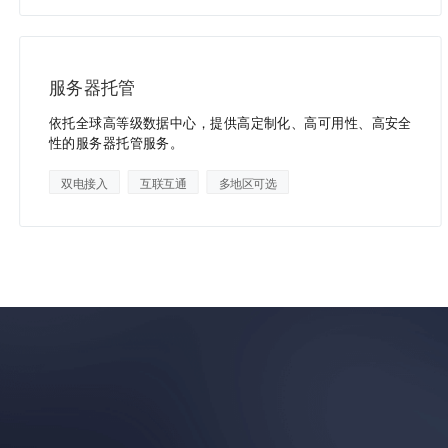
服务器托管
依托全球高等级数据中心，提供高定制化、高可用性、高安全
性的服务器托管服务。
双电接入
互联互通
多地区可选