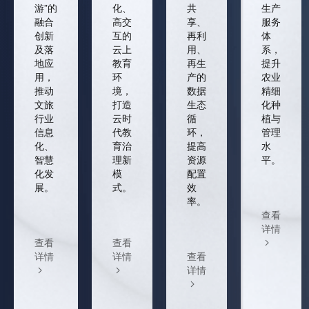
游”的
化、
共
生产
融合
高交
享、
服务
创新
互的
再利
体
及落
云上
用、
系，
地应
教育
再生
提升
用，
环
产的
农业
推动
境，
数据
精细
文旅
打造
生态
化种
行业
云时
循
植与
信息
代教
环，
管理
化、
育治
提高
水
智慧
理新
资源
平。
化发
模
配置
展。
式。
效
率。
查看
详情
查看
查看
详情
详情
查看
详情