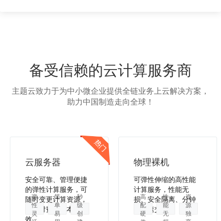
备受信赖的云计算服务商
主题云致力于为中小微企业提供全链业务上云解决方案，
助力中国制造走向全球！
云服务器
物理裸机
安全可靠、管理便捷
可弹性伸缩的高性能
的弹性计算服务，可
计算服务，性能无
弹
简
秒
高
性
资
随时变更计算资源，
损、安全隔离、分钟
性
单
级
配
能
源
按需付费，降本增
级极速交付。
灵
易
创
硬
无
独
效。