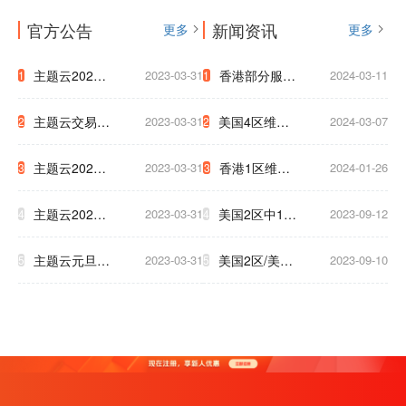
官方公告
新闻资讯
更多
更多
主题云2023
2023-03-31
香港部分服务
2024-03-11
1
1
年中秋国庆放
器迁移通知
主题云交易支
2023-03-31
美国4区维护
2024-03-07
2
2
假公告
付系统升级公
網路升級通知
主题云2023
2023-03-31
香港1区维护
2024-01-26
3
3
告
至下午5点
年五一放假公
3小时通知
主题云2023
2023-03-31
美国2区中1区
2023-09-12
4
4
告
年春节放假公
将于9.17号被
主题云元旦大
2023-03-31
美国2区/美国
2023-09-10
5
5
告
迫下线，清及
促，云服务器
T级 升级新硬
时备份数据！
低至2.5折！
件 为了保证
大家白天使用