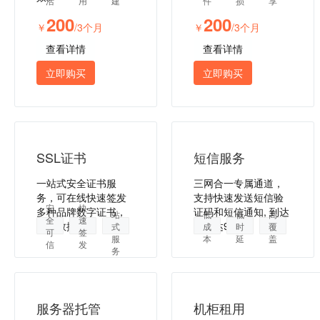
活
用
建
件
损
享
200
200
￥
/3个月
￥
/3个月
查看详情
查看详情
立即购买
立即购买
SSL证书
短信服务
一站式安全证书服
三网合一专属通道，
务，可在线快速签发
支持快速发送短信验
一
安
快
多种品牌数字证书，
证码和短信通知, 到达
站
低
低
高
全
速
保障数据安全
率高达99%。
式
成
时
覆
可
签
服
本
延
盖
信
发
务
服务器托管
机柜租用