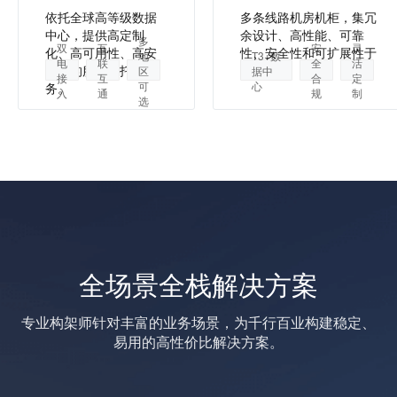
依托全球高等级数据
多条线路机房机柜，集冗
中心，提供高定制
余设计、高性能、可靠
多
双
互
安
灵
化、高可用性、高安
性、安全性和可扩展性于
地
T3+数
电
联
全
活
全性的服务器托管服
一身。
区
据中
接
互
合
定
可
心
务。
入
通
规
制
选
全场景全栈解决方案
专业构架师针对丰富的业务场景，为千行百业构建稳定、
易用的高性价比解决方案。