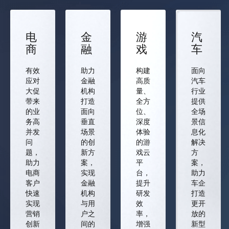
电
金
游
汽
商
融
戏
车
有效
助力
构建
面向
应对
金融
高质
汽车
大促
机构
量、
行业
带来
打造
全方
提供
的业
面向
位、
全场
务高
垂直
深度
景信
并发
场景
体验
息化
问
的创
的游
解决
题，
新方
戏云
方
助力
案，
平
案，
电商
实现
台，
助力
客户
金融
提升
车企
快速
机构
研发
打造
实现
与用
效
更开
营销
户之
率，
放的
创新
间的
增强
新型