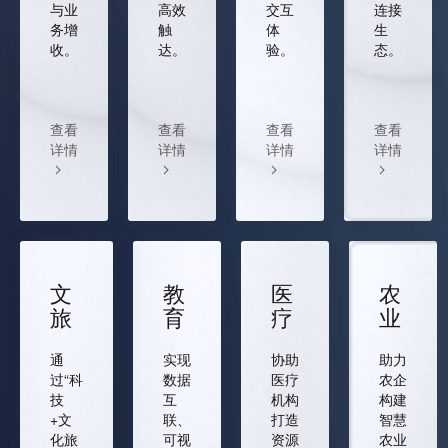
与业
高效
交互
连接
务增
触
体
生
收。
达。
验。
态。
查看
查看
查看
查看
详情
详情
详情
详情
文
教
医
农
旅
育
疗
业
通
实现
协助
助力
过“科
数据
医疗
农企
技
互
机构
构建
+文
联、
打造
智慧
化旅
可视
资源
农业