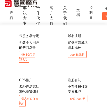
解
合
客
关
控
文
制
产
决
作
户
于
档
台
品
方
伙
支
我
案
伴
持
们
云服务器专场
域名注册
无数个人用户
优选主流域名
的共同选择
注册服务
4核8G仅需
.top 88元起
228元
CPS推广
注册有礼
多种产品高达
免费注册领取
30%高额佣金
专属礼包
最高可返佣金
价值2000元
5W