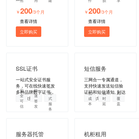
活
用
建
件
损
享
200
200
￥
/3个月
￥
/3个月
查看详情
查看详情
立即购买
立即购买
SSL证书
短信服务
一站式安全证书服
三网合一专属通道，
务，可在线快速签发
支持快速发送短信验
一
安
快
多种品牌数字证书，
证码和短信通知, 到达
站
低
低
高
全
速
保障数据安全
率高达99%。
式
成
时
覆
可
签
服
本
延
盖
信
发
务
服务器托管
机柜租用