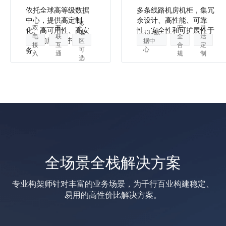
依托全球高等级数据
多条线路机房机柜，集冗
中心，提供高定制
余设计、高性能、可靠
多
双
互
安
灵
化、高可用性、高安
性、安全性和可扩展性于
地
T3+数
电
联
全
活
全性的服务器托管服
一身。
区
据中
接
互
合
定
可
心
务。
入
通
规
制
选
全场景全栈解决方案
专业构架师针对丰富的业务场景，为千行百业构建稳定、
易用的高性价比解决方案。