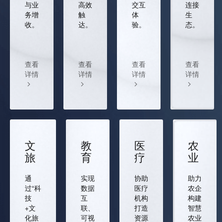
与业
高效
交互
连接
务增
触
体
生
收。
达。
验。
态。
查看
查看
查看
查看
详情
详情
详情
详情
文
教
医
农
旅
育
疗
业
通
实现
协助
助力
过“科
数据
医疗
农企
技
互
机构
构建
+文
联、
打造
智慧
化旅
可视
资源
农业