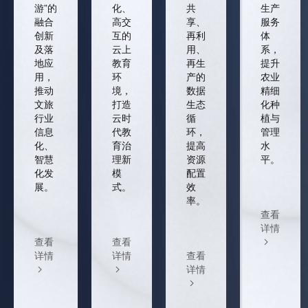
游”的
化、
共
生产
融合
高交
享、
服务
创新
互的
再利
体
及落
云上
用、
系，
地应
教育
再生
提升
用，
环
产的
农业
推动
境，
数据
精细
文旅
打造
生态
化种
行业
云时
循
植与
信息
代教
环，
管理
化、
育治
提高
水
智慧
理新
资源
平。
化发
模
配置
展。
式。
效
率。
查看
详情
查看
查看
详情
详情
查看
详情