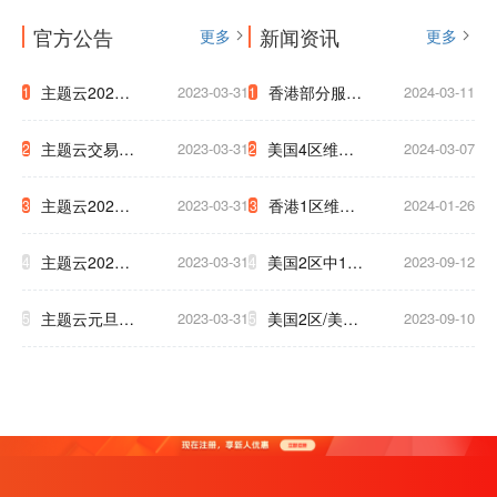
官方公告
新闻资讯
更多
更多
主题云2023
2023-03-31
香港部分服务
2024-03-11
1
1
年中秋国庆放
器迁移通知
主题云交易支
2023-03-31
美国4区维护
2024-03-07
2
2
假公告
付系统升级公
網路升級通知
主题云2023
2023-03-31
香港1区维护
2024-01-26
3
3
告
至下午5点
年五一放假公
3小时通知
主题云2023
2023-03-31
美国2区中1区
2023-09-12
4
4
告
年春节放假公
将于9.17号被
主题云元旦大
2023-03-31
美国2区/美国
2023-09-10
5
5
告
迫下线，清及
促，云服务器
T级 升级新硬
时备份数据！
低至2.5折！
件 为了保证
大家白天使用