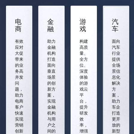
电
金
游
汽
商
融
戏
车
有效
助力
构建
面向
应对
金融
高质
汽车
大促
机构
量、
行业
带来
打造
全方
提供
的业
面向
位、
全场
务高
垂直
深度
景信
并发
场景
体验
息化
问
的创
的游
解决
题，
新方
戏云
方
助力
案，
平
案，
电商
实现
台，
助力
客户
金融
提升
车企
快速
机构
研发
打造
实现
与用
效
更开
营销
户之
率，
放的
创新
间的
增强
新型