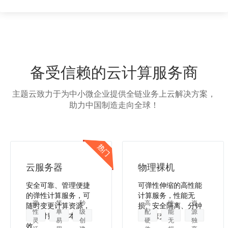
备受信赖的云计算服务商
主题云致力于为中小微企业提供全链业务上云解决方案，
助力中国制造走向全球！
云服务器
物理裸机
安全可靠、管理便捷
可弹性伸缩的高性能
的弹性计算服务，可
计算服务，性能无
弹
简
秒
高
性
资
随时变更计算资源，
损、安全隔离、分钟
性
单
级
配
能
源
按需付费，降本增
级极速交付。
灵
易
创
硬
无
独
效。