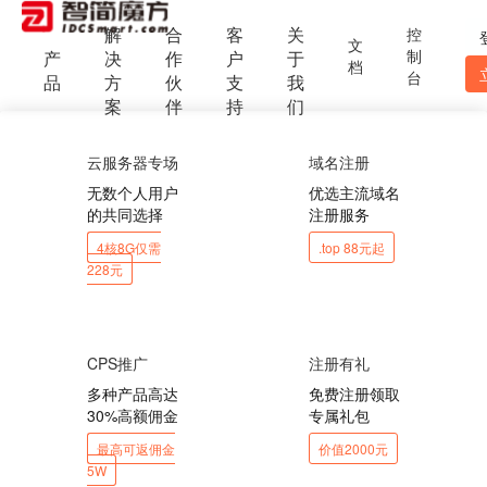
解
合
客
关
控
文
制
产
决
作
户
于
档
台
品
方
伙
支
我
案
伴
持
们
云服务器专场
域名注册
无数个人用户
优选主流域名
的共同选择
注册服务
4核8G仅需
.top 88元起
228元
CPS推广
注册有礼
多种产品高达
免费注册领取
30%高额佣金
专属礼包
最高可返佣金
价值2000元
5W