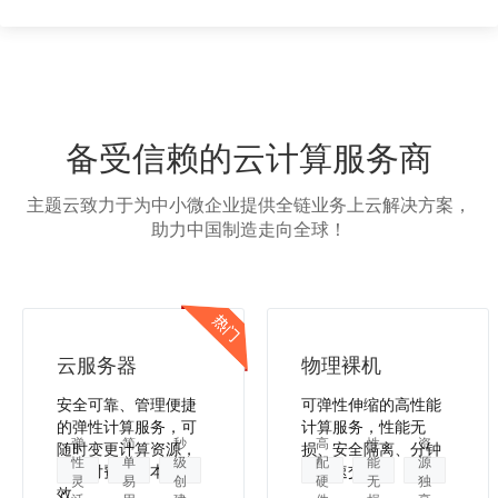
备受信赖的云计算服务商
主题云致力于为中小微企业提供全链业务上云解决方案，
助力中国制造走向全球！
云服务器
物理裸机
安全可靠、管理便捷
可弹性伸缩的高性能
的弹性计算服务，可
计算服务，性能无
弹
简
秒
高
性
资
随时变更计算资源，
损、安全隔离、分钟
性
单
级
配
能
源
按需付费，降本增
级极速交付。
灵
易
创
硬
无
独
效。