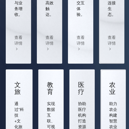
与业
高效
交互
连接
务增
触
体
生
收。
达。
验。
态。
查看
查看
查看
查看
详情
详情
详情
详情
文
教
医
农
旅
育
疗
业
通
实现
协助
助力
过“科
数据
医疗
农企
技
互
机构
构建
+文
联、
打造
智慧
化旅
可视
资源
农业