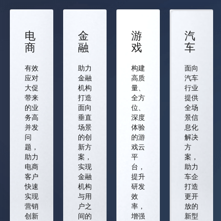
电
金
游
汽
商
融
戏
车
有效
助力
构建
面向
应对
金融
高质
汽车
大促
机构
量、
行业
带来
打造
全方
提供
的业
面向
位、
全场
务高
垂直
深度
景信
并发
场景
体验
息化
问
的创
的游
解决
题，
新方
戏云
方
助力
案，
平
案，
电商
实现
台，
助力
客户
金融
提升
车企
快速
机构
研发
打造
实现
与用
效
更开
营销
户之
率，
放的
创新
间的
增强
新型