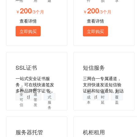
活
用
建
件
损
享
200
200
￥
/3个月
￥
/3个月
查看详情
查看详情
立即购买
立即购买
SSL证书
短信服务
一站式安全证书服
三网合一专属通道，
务，可在线快速签发
支持快速发送短信验
一
安
快
多种品牌数字证书，
证码和短信通知, 到达
站
低
低
高
全
速
保障数据安全
率高达99%。
式
成
时
覆
可
签
服
本
延
盖
信
发
务
服务器托管
机柜租用