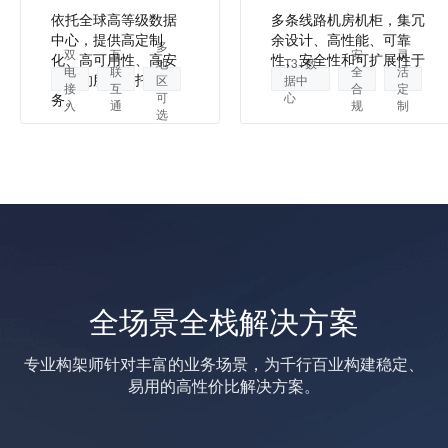
依托全球高等级数据
多条线路机房机柜，集冗
中心，提供高定制
余设计、高性能、可靠
多
双
互
安
灵
化、高可用性、高安
性、安全性和可扩展性于
地
T3+数
电
联
全
活
全性的服务器托管服
一身。
区
据中
接
互
合
定
可
心
务。
入
通
规
制
选
全场景全栈解决方案
专业构架师针对丰富的业务场景，为千行百业构建稳定、
易用的高性价比解决方案。