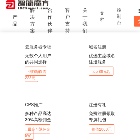
解
合
客
关
控
文
制
产
决
作
户
于
档
台
品
方
伙
支
我
案
伴
持
们
云服务器专场
域名注册
无数个人用户
优选主流域名
的共同选择
注册服务
4核8G仅需
.top 88元起
228元
CPS推广
注册有礼
多种产品高达
免费注册领取
30%高额佣金
专属礼包
最高可返佣金
价值2000元
5W