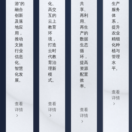
游”的
化、
共
生产
融合
高交
享、
服务
创新
互的
再利
体
及落
云上
用、
系，
地应
教育
再生
提升
用，
环
产的
农业
推动
境，
数据
精细
文旅
打造
生态
化种
行业
云时
循
植与
信息
代教
环，
管理
化、
育治
提高
水
智慧
理新
资源
平。
化发
模
配置
展。
式。
效
率。
查看
详情
查看
查看
详情
详情
查看
详情