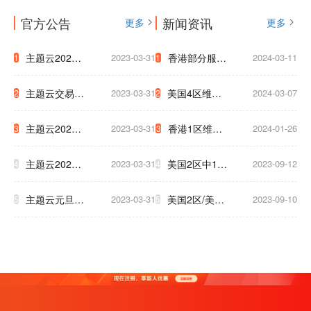
官方公告
新闻资讯
更多
更多
主题云2023
2023-03-31
香港部分服务
2024-03-11
1
1
年中秋国庆放
器迁移通知
主题云交易支
2023-03-31
美国4区维护
2024-03-07
2
2
假公告
付系统升级公
網路升級通知
主题云2023
2023-03-31
香港1区维护
2024-01-26
3
3
告
至下午5点
年五一放假公
3小时通知
主题云2023
2023-03-31
美国2区中1区
2023-09-12
4
4
告
年春节放假公
将于9.17号被
主题云元旦大
2023-03-31
美国2区/美国
2023-09-10
5
5
告
迫下线，清及
促，云服务器
T级 升级新硬
时备份数据！
低至2.5折！
件 为了保证
大家白天使用