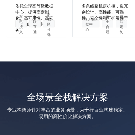
依托全球高等级数据
多条线路机房机柜，集冗
中心，提供高定制
余设计、高性能、可靠
多
双
互
安
灵
化、高可用性、高安
性、安全性和可扩展性于
地
T3+数
电
联
全
活
全性的服务器托管服
一身。
区
据中
接
互
合
定
可
心
务。
入
通
规
制
选
全场景全栈解决方案
专业构架师针对丰富的业务场景，为千行百业构建稳定、
易用的高性价比解决方案。