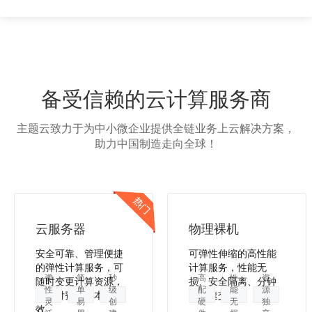
备受信赖的云计算服务商
主题云致力于为中小微企业提供全链业务上云解决方案，
助力中国制造走向全球！
云服务器
物理裸机
安全可靠、管理便捷
可弹性伸缩的高性能
的弹性计算服务，可
计算服务，性能无
弹
简
秒
高
性
资
随时变更计算资源，
损、安全隔离、分钟
性
单
级
配
能
源
按需付费，降本增
级极速交付。
灵
易
创
硬
无
独
效。