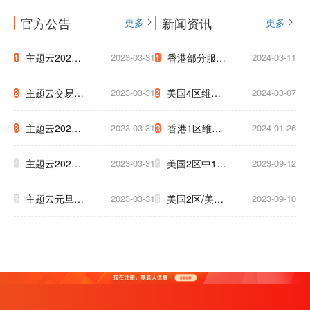
官方公告
新闻资讯
更多
更多
主题云2023
2023-03-31
香港部分服务
2024-03-11
1
1
年中秋国庆放
器迁移通知
主题云交易支
2023-03-31
美国4区维护
2024-03-07
2
2
假公告
付系统升级公
網路升級通知
主题云2023
2023-03-31
香港1区维护
2024-01-26
3
3
告
至下午5点
年五一放假公
3小时通知
主题云2023
2023-03-31
美国2区中1区
2023-09-12
4
4
告
年春节放假公
将于9.17号被
主题云元旦大
2023-03-31
美国2区/美国
2023-09-10
5
5
告
迫下线，清及
促，云服务器
T级 升级新硬
时备份数据！
低至2.5折！
件 为了保证
大家白天使用