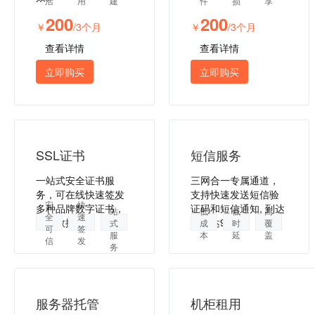
活
用
建
件
损
享
200
200
￥
/3个月
￥
/3个月
查看详情
查看详情
立即购买
立即购买
SSL证书
短信服务
一站式安全证书服
三网合一专属通道，
务，可在线快速签发
支持快速发送短信验
一
安
快
多种品牌数字证书，
证码和短信通知, 到达
站
低
低
高
全
速
保障数据安全
率高达99%。
式
成
时
覆
可
签
服
本
延
盖
信
发
务
服务器托管
机柜租用