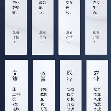
与业
高效
交互
连接
务增
触
体
生
收。
达。
验。
态。
查看
查看
查看
查看
详情
详情
详情
详情
文
教
医
农
旅
育
疗
业
通
实现
协助
助力
过“科
数据
医疗
农企
技
互
机构
构建
+文
联、
打造
智慧
化旅
可视
资源
农业