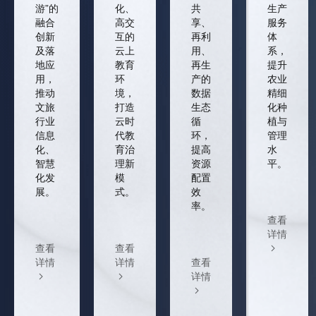
游”的
化、
共
生产
融合
高交
享、
服务
创新
互的
再利
体
及落
云上
用、
系，
地应
教育
再生
提升
用，
环
产的
农业
推动
境，
数据
精细
文旅
打造
生态
化种
行业
云时
循
植与
信息
代教
环，
管理
化、
育治
提高
水
智慧
理新
资源
平。
化发
模
配置
展。
式。
效
率。
查看
详情
查看
查看
详情
详情
查看
详情