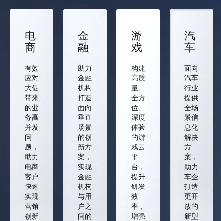
电
金
游
汽
商
融
戏
车
有效
助力
构建
面向
应对
金融
高质
汽车
大促
机构
量、
行业
带来
打造
全方
提供
的业
面向
位、
全场
务高
垂直
深度
景信
并发
场景
体验
息化
问
的创
的游
解决
题，
新方
戏云
方
助力
案，
平
案，
电商
实现
台，
助力
客户
金融
提升
车企
快速
机构
研发
打造
实现
与用
效
更开
营销
户之
率，
放的
创新
间的
增强
新型