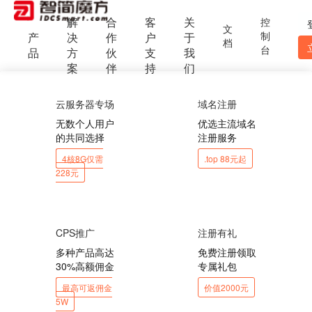
解
合
客
关
控
文
制
产
决
作
户
于
档
台
品
方
伙
支
我
案
伴
持
们
云服务器专场
域名注册
无数个人用户
优选主流域名
的共同选择
注册服务
4核8G仅需
.top 88元起
228元
CPS推广
注册有礼
多种产品高达
免费注册领取
30%高额佣金
专属礼包
最高可返佣金
价值2000元
5W