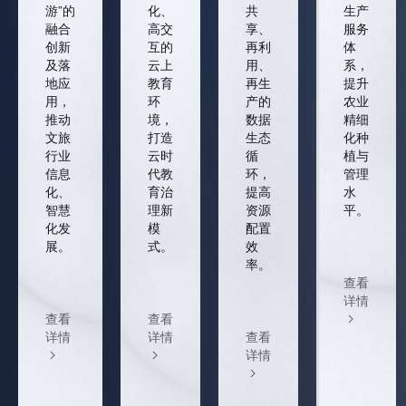
游”的
化、
共
生产
融合
高交
享、
服务
创新
互的
再利
体
及落
云上
用、
系，
地应
教育
再生
提升
用，
环
产的
农业
推动
境，
数据
精细
文旅
打造
生态
化种
行业
云时
循
植与
信息
代教
环，
管理
化、
育治
提高
水
智慧
理新
资源
平。
化发
模
配置
展。
式。
效
率。
查看
详情
查看
查看
详情
详情
查看
详情