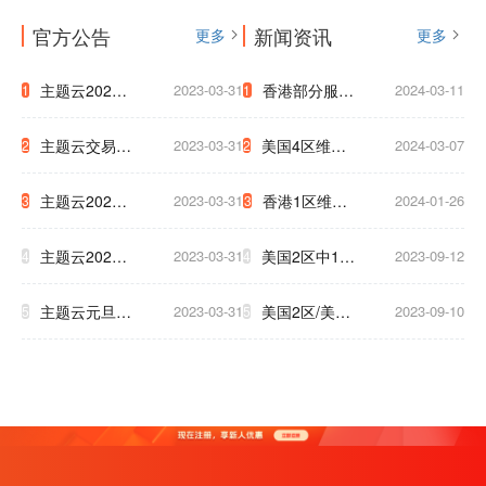
官方公告
新闻资讯
更多
更多
主题云2023
2023-03-31
香港部分服务
2024-03-11
1
1
年中秋国庆放
器迁移通知
主题云交易支
2023-03-31
美国4区维护
2024-03-07
2
2
假公告
付系统升级公
網路升級通知
主题云2023
2023-03-31
香港1区维护
2024-01-26
3
3
告
至下午5点
年五一放假公
3小时通知
主题云2023
2023-03-31
美国2区中1区
2023-09-12
4
4
告
年春节放假公
将于9.17号被
主题云元旦大
2023-03-31
美国2区/美国
2023-09-10
5
5
告
迫下线，清及
促，云服务器
T级 升级新硬
时备份数据！
低至2.5折！
件 为了保证
大家白天使用