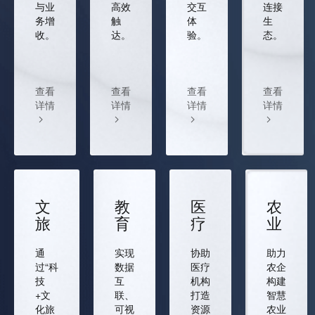
与业
高效
交互
连接
务增
触
体
生
收。
达。
验。
态。
查看
查看
查看
查看
详情
详情
详情
详情
文
教
医
农
旅
育
疗
业
通
实现
协助
助力
过“科
数据
医疗
农企
技
互
机构
构建
+文
联、
打造
智慧
化旅
可视
资源
农业