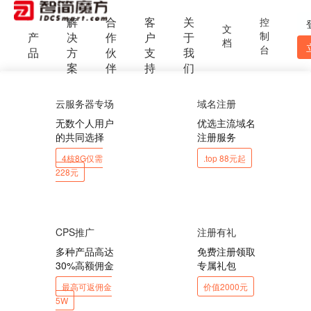
解
合
客
关
控
文
制
产
决
作
户
于
档
台
品
方
伙
支
我
案
伴
持
们
云服务器专场
域名注册
无数个人用户
优选主流域名
的共同选择
注册服务
4核8G仅需
.top 88元起
228元
CPS推广
注册有礼
多种产品高达
免费注册领取
30%高额佣金
专属礼包
最高可返佣金
价值2000元
5W