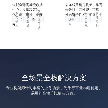
依托全球高等级数据
多条线路机房机柜，集冗
中心，提供高定制
余设计、高性能、可靠
多
双
互
安
灵
化、高可用性、高安
性、安全性和可扩展性于
地
T3+数
电
联
全
活
全性的服务器托管服
一身。
区
据中
接
互
合
定
可
心
务。
入
通
规
制
选
全场景全栈解决方案
专业构架师针对丰富的业务场景，为千行百业构建稳定、
易用的高性价比解决方案。