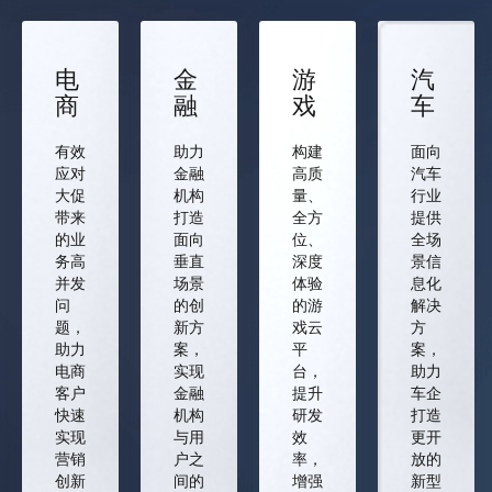
电
金
游
汽
商
融
戏
车
有效
助力
构建
面向
应对
金融
高质
汽车
大促
机构
量、
行业
带来
打造
全方
提供
的业
面向
位、
全场
务高
垂直
深度
景信
并发
场景
体验
息化
问
的创
的游
解决
题，
新方
戏云
方
助力
案，
平
案，
电商
实现
台，
助力
客户
金融
提升
车企
快速
机构
研发
打造
实现
与用
效
更开
营销
户之
率，
放的
创新
间的
增强
新型