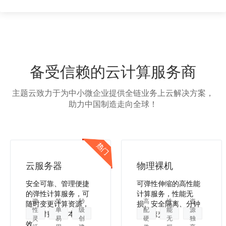
备受信赖的云计算服务商
主题云致力于为中小微企业提供全链业务上云解决方案，
助力中国制造走向全球！
云服务器
物理裸机
安全可靠、管理便捷
可弹性伸缩的高性能
的弹性计算服务，可
计算服务，性能无
弹
简
秒
高
性
资
随时变更计算资源，
损、安全隔离、分钟
性
单
级
配
能
源
按需付费，降本增
级极速交付。
灵
易
创
硬
无
独
效。