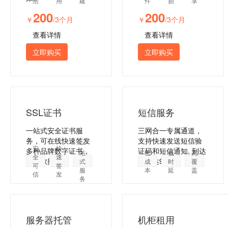
活
用
建
件
损
享
200
200
￥
/3个月
￥
/3个月
查看详情
查看详情
立即购买
立即购买
SSL证书
短信服务
一站式安全证书服
三网合一专属通道，
务，可在线快速签发
支持快速发送短信验
一
安
快
多种品牌数字证书，
证码和短信通知, 到达
站
低
低
高
全
速
保障数据安全
率高达99%。
式
成
时
覆
可
签
服
本
延
盖
信
发
务
服务器托管
机柜租用